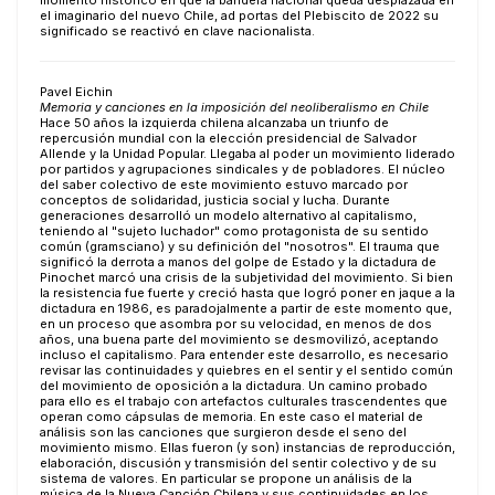
momento histórico en que la bandera nacional queda desplazada en
el imaginario del nuevo Chile, ad portas del Plebiscito de 2022 su
significado se reactivó en clave nacionalista.
Pavel Eichin
Memoria y canciones en la imposición del neoliberalismo en Chile
Hace 50 años la izquierda chilena alcanzaba un triunfo de
repercusión mundial con la elección presidencial de Salvador
Allende y la Unidad Popular. Llegaba al poder un movimiento liderado
por partidos y agrupaciones sindicales y de pobladores. El núcleo
del saber colectivo de este movimiento estuvo marcado por
conceptos de solidaridad, justicia social y lucha. Durante
generaciones desarrolló un modelo alternativo al capitalismo,
teniendo al "sujeto luchador" como protagonista de su sentido
común (gramsciano) y su definición del "nosotros". El trauma que
significó la derrota a manos del golpe de Estado y la dictadura de
Pinochet marcó una crisis de la subjetividad del movimiento. Si bien
la resistencia fue fuerte y creció hasta que logró poner en jaque a la
dictadura en 1986, es paradojalmente a partir de este momento que,
en un proceso que asombra por su velocidad, en menos de dos
años, una buena parte del movimiento se desmovilizó, aceptando
incluso el capitalismo. Para entender este desarrollo, es necesario
revisar las continuidades y quiebres en el sentir y el sentido común
del movimiento de oposición a la dictadura. Un camino probado
para ello es el trabajo con artefactos culturales trascendentes que
operan como cápsulas de memoria. En este caso el material de
análisis son las canciones que surgieron desde el seno del
movimiento mismo. Ellas fueron (y son) instancias de reproducción,
elaboración, discusión y transmisión del sentir colectivo y de su
sistema de valores. En particular se propone un análisis de la
música de la Nueva Canción Chilena y sus continuidades en los