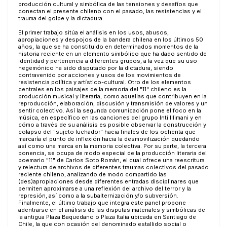
producción cultural y simbólica de las tensiones y desafíos que
conectan el presente chileno con el pasado, las resistencias y el
trauma del golpe y la dictadura.
El primer trabajo sitúa el análisis en los usos, abusos,
apropiaciones y despojos de la bandera chilena en los últimos 50
años, la que se ha constituido en determinados momentos de la
historia reciente en un elemento simbólico que ha dado sentido de
identidad y pertenencia a diferentes grupos, a la vez que su uso
hegemónico ha sido disputado por la dictadura, siendo
contravenido por acciones y usos de los movimientos de
resistencia política y artístico-cultural. Otro de los elementos
centrales en los paisajes de la memoria del "11" chileno es la
producción musical y literaria, como aquellas que contribuyen en la
reproducción, elaboración, discusión y transmisión de valores y un
sentir colectivo. Así la segunda comunicación pone el foco en la
música, en específico en las canciones del grupo Inti Illimani y en
cómo a través de su análisis es posible observar la construcción y
colapso del "sujeto luchador" hacia finales de los ochenta que
marcaría el punto de inflexión hacia la desmovilización quedando
así como una marca en la memoria colectiva. Por su parte, la tercera
ponencia, se ocupa de modo especial de la producción literaria del
poemario "11" de Carlos Soto Román, el cual ofrece una reescritura
y relectura de archivos de diferentes traumas colectivos del pasado
reciente chileno, analizando de modo compartido las
(des)apropiaciones desde diferentes entradas disciplinares que
permiten aproximarse a una reflexión del archivo del terror y la
represión, así como a la subalternización y/o subversión.
Finalmente, el último trabajo que integra este panel propone
adentrarse en el análisis de las disputas materiales y simbólicas de
la antigua Plaza Baquedano o Plaza Italia ubicada en Santiago de
Chile, la que con ocasión del denominado estallido social o