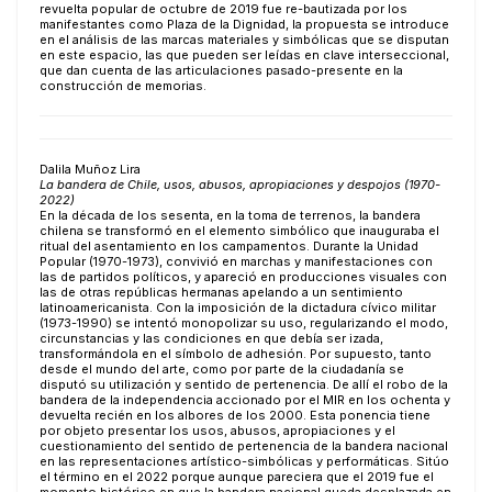
revuelta popular de octubre de 2019 fue re-bautizada por los
manifestantes como Plaza de la Dignidad, la propuesta se introduce
en el análisis de las marcas materiales y simbólicas que se disputan
en este espacio, las que pueden ser leídas en clave interseccional,
que dan cuenta de las articulaciones pasado-presente en la
construcción de memorias.
Dalila Muñoz Lira
La bandera de Chile, usos, abusos, apropiaciones y despojos (1970-
2022)
En la década de los sesenta, en la toma de terrenos, la bandera
chilena se transformó en el elemento simbólico que inauguraba el
ritual del asentamiento en los campamentos. Durante la Unidad
Popular (1970-1973), convivió en marchas y manifestaciones con
las de partidos políticos, y apareció en producciones visuales con
las de otras repúblicas hermanas apelando a un sentimiento
latinoamericanista. Con la imposición de la dictadura cívico militar
(1973-1990) se intentó monopolizar su uso, regularizando el modo,
circunstancias y las condiciones en que debía ser izada,
transformándola en el símbolo de adhesión. Por supuesto, tanto
desde el mundo del arte, como por parte de la ciudadanía se
disputó su utilización y sentido de pertenencia. De allí el robo de la
bandera de la independencia accionado por el MIR en los ochenta y
devuelta recién en los albores de los 2000. Esta ponencia tiene
por objeto presentar los usos, abusos, apropiaciones y el
cuestionamiento del sentido de pertenencia de la bandera nacional
en las representaciones artístico-simbólicas y performáticas. Sitúo
el término en el 2022 porque aunque pareciera que el 2019 fue el