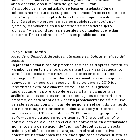
años ochenta, con la música del grupo Inti Illimani.
Metodológicamente, mi trabajo se basa en la adaptación de
métodos hermenéuticos surgidos en la tradición de la Escuela de
Frankfurt y en el concepto de la lectura contrapuntista de Edward
Said. Es así como propongo que es posible reconstruir, por
ejemplo, los vaivenes en las representaciones del "sujeto
luchador" y las condiciones materiales y culturales que le dan
sustento. En otro plano de análisis es posible mostrar
Evelyn Hevia Jordán
Plaza de la Dignidad: disputas materiales y simbólicas en el uso del
espacio
La presente comunicación pretende abordar las disputas materiales
y simbólicas en torno a los usos de la antigua Plaza Baquedano,
también conocida como Plaza Italia, ubicada en el centro de
Santiago de Chile y que producto de las manifestaciones que se
convocaron en ese lugar desde el 18 de octubre de 2019 fue
renombrada extra-oficialmente como Plaza de la Dignidad.
Las disputas en y por el uso del espacio han sido materia de
análisis para los debates en torno a los lugares de memoria, sin
embargo, en esta propuesta vienen a problematizar no sólo el uso
de este espacio como un lugar de memoria en el sentido planteado
por Pierre Nora, sino también en cómo aparece y (re)aparece cada
viernes desde el 18 de octubre de 2019 como un lugar que fue
performado de su uso como un lugar de "tránsito cotidiano" o
como el hito en la ciudad en el cual se convocaba en determinados
momentos a la celebración de "triunfos" deportivos. La disputa
material y simbólica de esta plaza, que en el relato colectivo
constituye marcador para los chilenos que hace décadas ilustra las
diferencias de "clase" en la expresión popular: "de Plaza Italia para